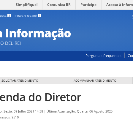
Simplifique!
Comunica BR
Participe
Acesso à infor
 busca
3
Ir para o rodapé
4
a Informação
O DEL-REI
Perguntas frequentes
Co
SOLICITAR ATENDIMENTO
ACOMPANHAR ATENDIMENTO
enda do Diretor
o: Sexta, 09 Julho 2021 14:38
|
Última Atualização: Quarta, 06 Agosto 2025
cessos: 9510