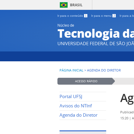
BRASIL
Ir para o conteúdo
1
Ir para o menu
2
Ir para a
Núcleo de
Tecnologia d
UNIVERSIDADE FEDERAL DE SÃO JOÃ
PÁGINA INICIAL
>
AGENDA DO DIRETOR
ACESSO RÁPIDO
Ag
Portal UFSJ
Avisos do NTInf
Publicad
Agenda do Diretor
15:20
|
A