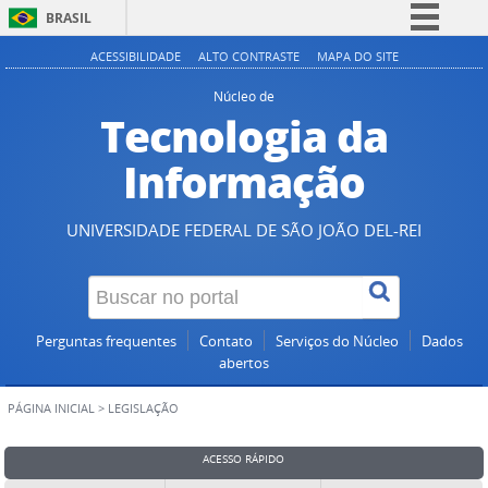
BRASIL
Simplifique!
ACESSIBILIDADE
ALTO CONTRASTE
MAPA DO SITE
Comunica BR
Núcleo de
Tecnologia da
Participe
Acesso à informação
Informação
Legislação
Canais
UNIVERSIDADE FEDERAL DE SÃO JOÃO DEL-REI
Perguntas frequentes
Contato
Serviços do Núcleo
Dados
abertos
PÁGINA INICIAL
>
LEGISLAÇÃO
ACESSO RÁPIDO