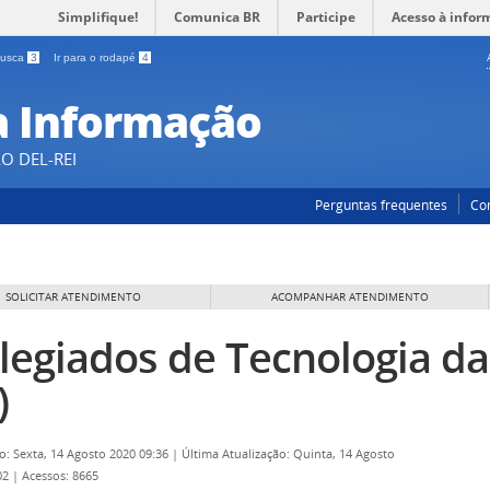
Simplifique!
Comunica BR
Participe
Acesso à infor
 busca
3
Ir para o rodapé
4
a Informação
O DEL-REI
Perguntas frequentes
Co
SOLICITAR ATENDIMENTO
ACOMPANHAR ATENDIMENTO
legiados de Tecnologia d
)
o: Sexta, 14 Agosto 2020 09:36
|
Última Atualização: Quinta, 14 Agosto
02
|
Acessos: 8665