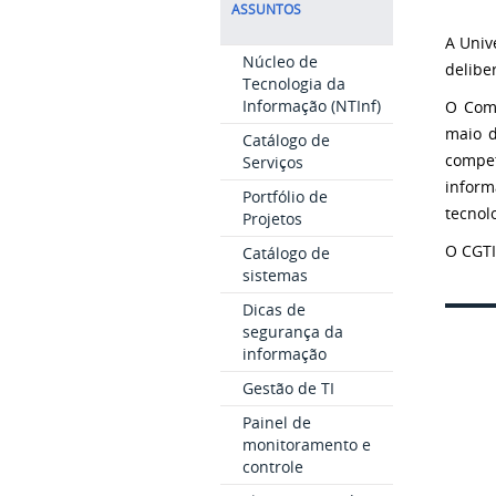
ASSUNTOS
A Univ
Núcleo de
delibe
Tecnologia da
Informação (NTInf)
O Comi
maio d
Catálogo de
compet
Serviços
inform
Portfólio de
tecnol
Projetos
O CGTI
Catálogo de
sistemas
Dicas de
segurança da
informação
Gestão de TI
Painel de
monitoramento e
controle