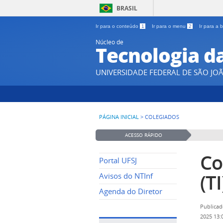
BRASIL
Ir para o conteúdo
1
Ir para o menu
2
Ir para a
Núcleo de
Tecnologia d
UNIVERSIDADE FEDERAL DE SÃO JOÃ
PÁGINA INICIAL
>
COLEGIADOS
ACESSO RÁPIDO
Co
Portal UFSJ
(TI
Avisos do NTInf
Agenda do Diretor
Publicad
2025 13: