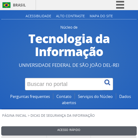
BRASIL
Simplifique!
ACESSIBILIDADE
ALTO CONTRASTE
MAPA DO SITE
Comunica BR
Núcleo de
Tecnologia da
Participe
Acesso à informação
Informação
Legislação
Canais
UNIVERSIDADE FEDERAL DE SÃO JOÃO DEL-REI
Perguntas frequentes
Contato
Serviços do Núcleo
Dados
abertos
PÁGINA INICIAL
>
DICAS DE SEGURANÇA DA INFORMAÇÃO
ACESSO RÁPIDO