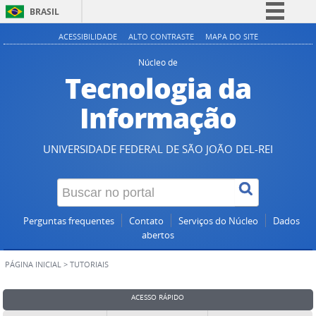
BRASIL
Simplifique!
ACESSIBILIDADE
ALTO CONTRASTE
MAPA DO SITE
Comunica BR
Núcleo de
Tecnologia da
Participe
Acesso à informação
Informação
Legislação
Canais
UNIVERSIDADE FEDERAL DE SÃO JOÃO DEL-REI
Perguntas frequentes
Contato
Serviços do Núcleo
Dados
abertos
PÁGINA INICIAL
>
TUTORIAIS
ACESSO RÁPIDO