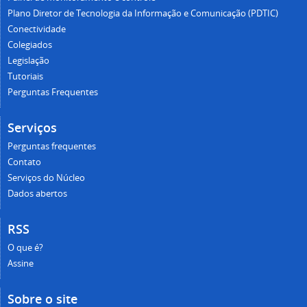
Se a solução for recusada, descreva no campo
Plano Diretor de Tecnologia da Informação e Comunicação (PDTIC)
"Comentários" o motivo da recusa e aguarde nova
Conectividade
análise do técnico.
Colegiados
Com o objetivo de melhorar o atendimento técnico
Legislação
realizado pelo NTInf, o sistema gera,
Tutoriais
automaticamente, após a aprovação da solução, uma
Perguntas Frequentes
pesquisa de satisfação para que o usuário preencha
o nível de satisfação do atendimento (1 a 5 estrelas).
Serviços
O NTInf solicita que, caso deseje, envie observações
Perguntas frequentes
relacionadas ao atendimento do chamado.
Contato
Serviços do Núcleo
Para acessar a pesquisa de satisfação, acesse a aba
Dados abertos
"Satisfação" do chamado avaliado.
RSS
O que é?
Assine
Sobre o site