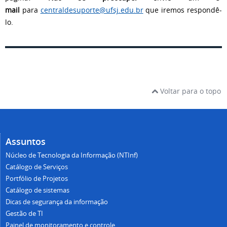
mail
para
centraldesuporte@ufsj.edu.br
que iremos respondê-
lo.
Na sequência, clique no botão "Escolher arquivos".
Após a seleção, clique no botão "Adicionar novo
arquivo".
Voltar para o topo
"Aprovar a solução" deve ser utilizada quando a
Assuntos
solução adotada pelo técnico tiver resolvido o
Núcleo de Tecnologia da Informação (NTInf)
problema e ter sido aceita pelo usuário.
Catálogo de Serviços
Portfólio de Projetos
"Recusar a solução" deve ser utilizada quando a
Catálogo de sistemas
solução adotada pelo técnico não atendeu ao usuário.
Dicas de segurança da informação
Dessa forma, o chamado volta para atendimento da
Gestão de TI
equipe técnica até que seja solucionado o problema.
Painel de monitoramento e controle