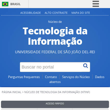
BRASIL
Simplifique!
ACESSIBILIDADE
ALTO CONTRASTE
MAPA DO SITE
Comunica BR
Núcleo de
Tecnologia da
Participe
Acesso à informação
Informação
Legislação
Canais
UNIVERSIDADE FEDERAL DE SÃO JOÃO DEL-REI
Perguntas frequentes
Contato
Serviços do Núcleo
Dados
abertos
PÁGINA INICIAL
>
NÚCLEO DE TECNOLOGIA DA INFORMAÇÃO (NTINF)
ACESSO RÁPIDO