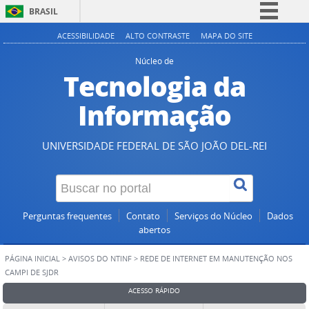
BRASIL
Simplifique!
ACESSIBILIDADE
ALTO CONTRASTE
MAPA DO SITE
Comunica BR
Núcleo de
Tecnologia da
Participe
Acesso à informação
Informação
Legislação
Canais
UNIVERSIDADE FEDERAL DE SÃO JOÃO DEL-REI
Perguntas frequentes
Contato
Serviços do Núcleo
Dados
abertos
PÁGINA INICIAL
>
AVISOS DO NTINF
>
REDE DE INTERNET EM MANUTENÇÃO NOS
CAMPI DE SJDR
ACESSO RÁPIDO