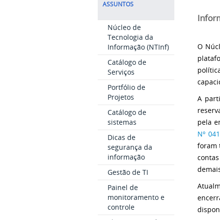
ASSUNTOS
Infor
Núcleo de
Tecnologia da
O Núcl
Informação (NTInf)
plataf
Catálogo de
políti
Serviços
capaci
Portfólio de
Projetos
A part
reserv
Catálogo de
sistemas
pela e
Nº 04
Dicas de
foram 
segurança da
informação
contas
demais
Gestão de TI
Atualm
Painel de
monitoramento e
encer
controle
dispon