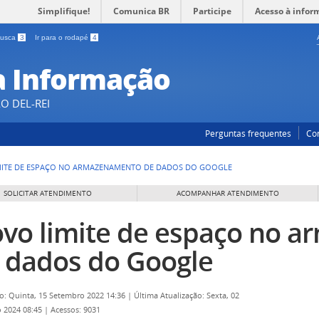
Simplifique!
Comunica BR
Participe
Acesso à infor
 busca
3
Ir para o rodapé
4
a Informação
O DEL-REI
Perguntas frequentes
Co
MITE DE ESPAÇO NO ARMAZENAMENTO DE DADOS DO GOOGLE
SOLICITAR ATENDIMENTO
ACOMPANHAR ATENDIMENTO
vo limite de espaço no 
 dados do Google
o: Quinta, 15 Setembro 2022 14:36
|
Última Atualização: Sexta, 02
o 2024 08:45
|
Acessos: 9031