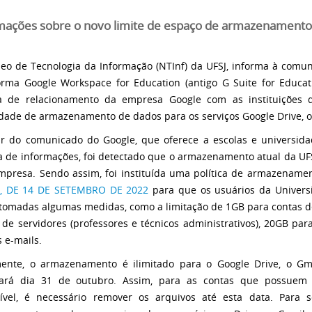
mações sobre o novo limite de espaço de armazenamento
eo de Tecnologia da Informação (NTInf) da UFSJ, informa à comun
orma Google Workspace for Education (antigo G Suite for Educ
ca de relacionamento da empresa Google com as instituições 
dade de armazenamento de dados para os serviços Google Drive, o G
ir do comunicado do Google, que oferece a escolas e universi
a de informações, foi detectado que o armazenamento atual da UFSJ
mpresa. Sendo assim, foi instituída uma política de armazename
1, DE 14 DE SETEMBRO DE 2022
para que os usuários da Universi
tomadas algumas medidas, como a limitação de 1GB para contas d
 de servidores (professores e técnicos administrativos), 20GB par
 e-mails.
ente, o armazenamento é ilimitado para o Google Drive, o Gma
rará dia 31 de outubro. Assim, para as contas que possue
ível, é necessário remover os arquivos até esta data. Para 