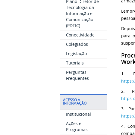
armaze
Plano Diretor de
Tecnologia da
Lembre
Informação e
pessoa
Comunicação
(PDTIC)
Depois
Conectividade
para o
suspen
Colegiados
Legislação
Proc
Work
Tutoriais
Perguntas
1. P
Frequentes
https:
2. P
https:
ACESSO À
INFORMAÇÃO
3. Pa
Institucional
https:
Ações e
4. Co
Programas
compa