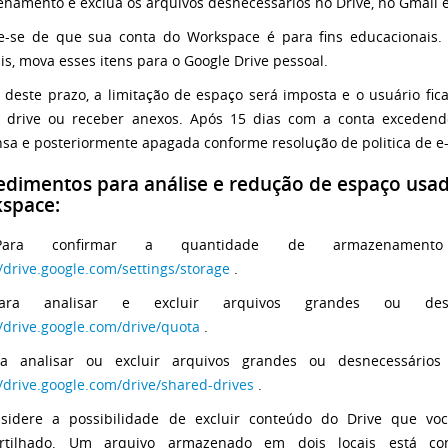
namento e exclua os arquivos desnecessários no Drive, no Gmail e
-se de que sua conta do Workspace é para fins educacionais. 
is, mova esses itens para o Google Drive pessoal.
 deste prazo, a limitação de espaço será imposta e o usuário fica
 drive ou receber anexos. Após 15 dias com a conta excedend
sa e posteriormente apagada conforme resolução de politica de e-m
edimentos para análise e redução de espaço usad
space:
ara confirmar a quantidade de armazenamento 
//drive.google.com/settings/storage
.
ara analisar e excluir arquivos grandes ou desne
//drive.google.com/drive/quota
.
ra analisar ou excluir arquivos grandes ou desnecessários
//drive.google.com/drive/shared-drives
.
nsidere a possibilidade de excluir conteúdo do Drive que v
rtilhado. Um arquivo armazenado em dois locais está 