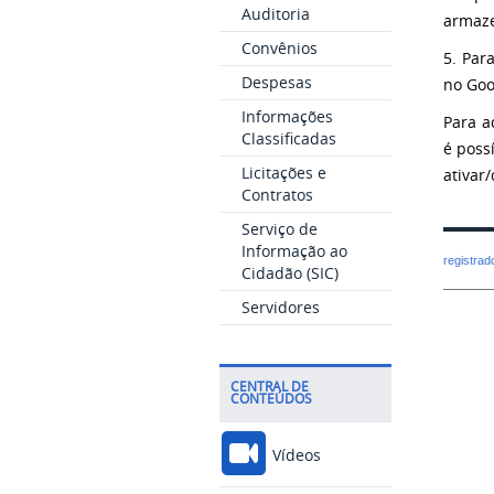
Auditoria
armaz
Convênios
5. Par
Despesas
no Goo
Informações
Para a
Classificadas
é poss
Licitações e
ativar
Contratos
Serviço de
Informação ao
registra
Cidadão (SIC)
Servidores
CENTRAL DE
CONTEÚDOS
Vídeos