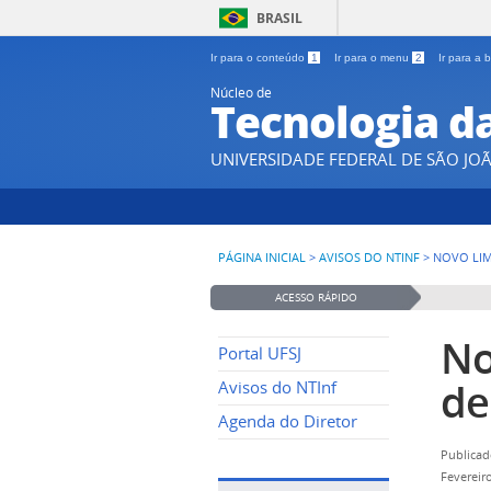
BRASIL
Ir para o conteúdo
1
Ir para o menu
2
Ir para a
Núcleo de
Tecnologia d
UNIVERSIDADE FEDERAL DE SÃO JOÃ
PÁGINA INICIAL
>
AVISOS DO NTINF
>
NOVO LI
ACESSO RÁPIDO
No
Portal UFSJ
de
Avisos do NTInf
Agenda do Diretor
Publicad
Fevereir