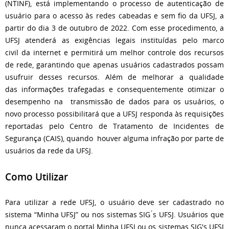
(NTINF), está implementando o processo de autenticação de
usuário para o
acesso às redes cabeadas e sem fio da UFSJ, a
partir do dia 3 de outubro de 2022.
Com esse procedimento, a
UFSJ atenderá as exigências legais instituídas pelo marco
civil
da internet e permitirá um melhor controle dos recursos
de rede, garantindo que apenas
usuários cadastrados possam
usufruir desses recursos. Além de melhorar a qualidade
das
informações trafegadas e consequentemente otimizar o
desempenho na transmissão
de dados para os usuários, o
novo processo possibilitará que a UFSJ responda às requisições
reportadas pelo Centro de Tratamento de Incidentes de
Segurança (CAIS), quando houver alguma infração por parte de
usuários da rede da UFSJ.
Como Utilizar
Para utilizar a rede UFSJ, o usuário deve ser cadastrado no
sistema “Minha UFSJ” ou nos
sistemas SIG ́s UFSJ. Usuários que
nunca acessaram o portal Minha UFSJ ou os sistemas
SIG's UFSJ