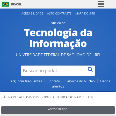
BRASIL
Simplifique!
ACESSIBILIDADE
ALTO CONTRASTE
MAPA DO SITE
Comunica BR
Núcleo de
Tecnologia da
Participe
Acesso à informação
Informação
Legislação
Canais
UNIVERSIDADE FEDERAL DE SÃO JOÃO DEL-REI
Perguntas frequentes
Contato
Serviços do Núcleo
Dados
abertos
PÁGINA INICIAL
>
AVISOS DO NTINF
>
AUTENTICAÇÃO NA REDE UFSJ
ACESSO RÁPIDO