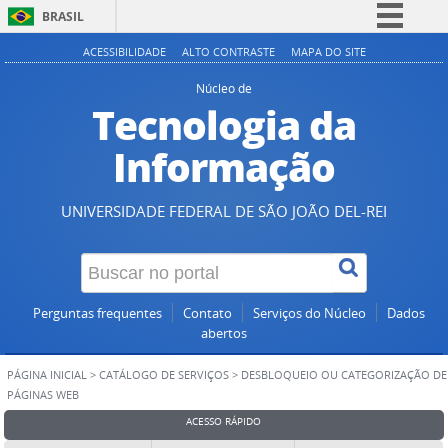
BRASIL
Simplifique!
ACESSIBILIDADE
ALTO CONTRASTE
MAPA DO SITE
Comunica BR
Núcleo de
Tecnologia da
Participe
Acesso à informação
Informação
Legislação
Canais
UNIVERSIDADE FEDERAL DE SÃO JOÃO DEL-REI
Perguntas frequentes
Contato
Serviços do Núcleo
Dados
abertos
PÁGINA INICIAL
>
CATÁLOGO DE SERVIÇOS
>
DESBLOQUEIO OU CATEGORIZAÇÃO DE
PÁGINAS WEB
ACESSO RÁPIDO