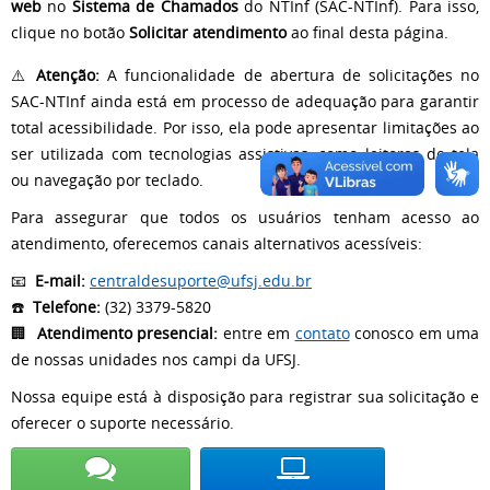
web
no
Sistema de Chamados
do NTInf (SAC-NTInf). Para isso,
clique no botão
Solicitar atendimento
ao final desta página.
⚠️
Atenção:
A funcionalidade de abertura de solicitações no
SAC-NTInf ainda está em processo de adequação para garantir
total acessibilidade. Por isso, ela pode apresentar limitações ao
ser utilizada com tecnologias assistivas, como leitores de tela
ou navegação por teclado.
Para assegurar que todos os usuários tenham acesso ao
atendimento, oferecemos canais alternativos acessíveis:
📧
E-mail:
centraldesuporte@ufsj.edu.br
☎️
Telefone:
(32) 3379-5820
🏢
Atendimento presencial:
entre em
contato
conosco em uma
de nossas unidades nos campi da UFSJ.
Nossa equipe está à disposição para registrar sua solicitação e
oferecer o suporte necessário.