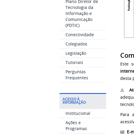
Plano Diretor de
Tecnologia da
Informação e
Comunicação
(PDTIC)
Conectividade
Colegiados
Legislação
Como
Tutoriais
Este 
intern
Perguntas
Frequentes
desta 
⚠️
At
adequa
ACESSO À
INFORMAÇÃO
tecnol
Institucional
Para 
acessív
Ações e
Programas
📧
E-m