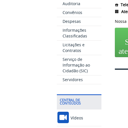
Auditoria
☎️
Tel
🏢
Ate
Convênios
Despesas
Nossa 
Informações
Classificadas
S
Licitações e
at
Contratos
Serviço de
Informação ao
Cidadão (SIC)
Servidores
CENTRAL DE
CONTEÚDOS
Vídeos