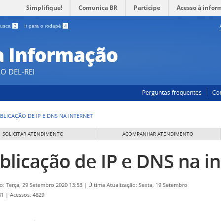
Simplifique!
Comunica BR
Participe
Acesso à infor
 busca
3
Ir para o rodapé
4
a Informação
O DEL-REI
Perguntas frequentes
Co
BLICAÇÃO DE IP E DNS NA INTERNET
SOLICITAR ATENDIMENTO
ACOMPANHAR ATENDIMENTO
blicação de IP e DNS na i
o: Terça, 29 Setembro 2020 13:53
|
Última Atualização: Sexta, 19 Setembro
31
|
Acessos: 4829