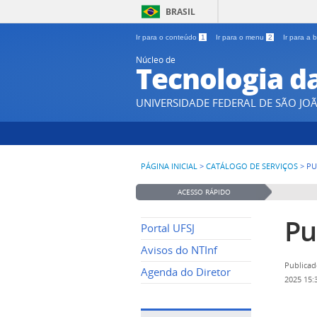
BRASIL
Ir para o conteúdo
1
Ir para o menu
2
Ir para a
Núcleo de
Tecnologia d
UNIVERSIDADE FEDERAL DE SÃO JOÃ
PÁGINA INICIAL
>
CATÁLOGO DE SERVIÇOS
>
PU
ACESSO RÁPIDO
Pu
Portal UFSJ
Avisos do NTInf
Publicad
Agenda do Diretor
2025 15: