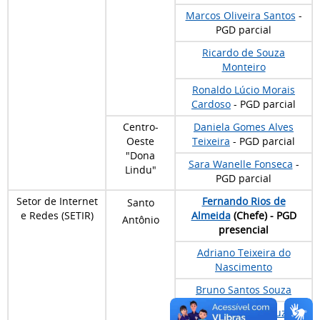
Marcos Oliveira Santos
-
PGD parcial
Ricardo de Souza
Monteiro
Ronaldo Lúcio Morais
Cardoso
- PGD parcial
Centro-
Daniela Gomes Alves
Oeste
Teixeira
- PGD parcial
"Dona
Sara Wanelle Fonseca
-
Lindu"
PGD parcial
Setor de Internet
Fernando Rios de
Santo
e Redes (SETIR)
Almeida
(Chefe) - PGD
Antônio
presencial
Adriano Teixeira do
Nascimento
Bruno Santos Souza
Derek Resende Souza
-