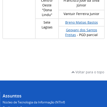
Centro-
Francisco José da Silva
Oeste
Júnior
"Dona
Vantuir Ferreira Junior
Lindu"
Sete
Breno Matias Bastos
Lagoas
Geovani dos Santos
Freitas
- PGD parcial
Voltar para o topo
Assuntos
Núcleo de Tecnologia da Informação (NTInf)