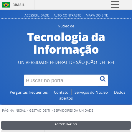
BRASIL
Simplifique!
ACESSIBILIDADE
ALTO CONTRASTE
MAPA DO SITE
Comunica BR
Núcleo de
Tecnologia da
Participe
Acesso à informação
Informação
Legislação
Canais
UNIVERSIDADE FEDERAL DE SÃO JOÃO DEL-REI
Perguntas frequentes
Contato
Serviços do Núcleo
Dados
abertos
PÁGINA INICIAL
>
GESTÃO DE TI
>
SERVIDORES DA UNIDADE
ACESSO RÁPIDO